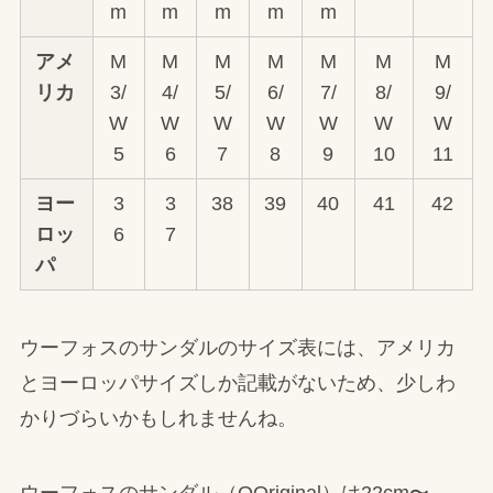
m
m
m
m
m
アメ
M
M
M
M
M
M
M
リカ
3/
4/
5/
6/
7/
8/
9/
W
W
W
W
W
W
W
5
6
7
8
9
10
11
ヨー
3
3
38
39
40
41
42
ロッ
6
7
パ
ウーフォスのサンダルのサイズ表には、アメリカ
とヨーロッパサイズしか記載がないため、少しわ
かりづらいかもしれませんね。