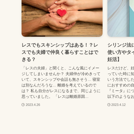
レスでもスキンシップはある！？レ
シリンジ法
スでも夫婦で仲良く暮らすことはで
使い方やタ
きる？
妊活】
「レスの夫婦」と聞くと、こんな風にイメー
レスだけど、妊
ジしてしまいませんか？ 夫婦仲が冷めきって
っていた時に
いて、スキンシップや会話も無さそう... 寝室
いう方法でした
は別なんだろうな... 離婚を考えているので
におすすめの
は？ 私も自分がレスになるまで、同じように
『ミータ』につ
思っていました。 「レスは離婚原因...
以下のようなお
2023.4.26
2023.4.12