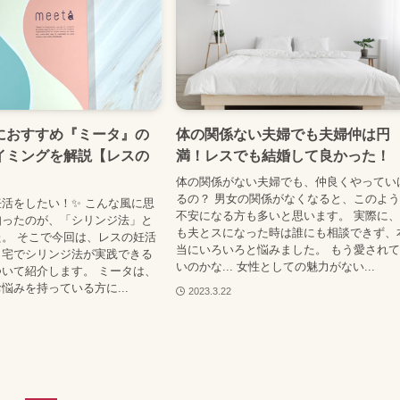
におすすめ『ミータ』の
体の関係ない夫婦でも夫婦仲は円
イミングを解説【レスの
満！レスでも結婚して良かった！
体の関係がない夫婦でも、仲良くやってい
るの？ 男女の関係がなくなると、このよ
活をしたい！✨ こんな風に思
不安になる方も多いと思います。 実際に
知ったのが、「シリンジ法」と
も夫とスになった時は誰にも相談できず、
。 そこで今回は、レスの妊活
当にいろいろと悩みました。 もう愛され
自宅でシリンジ法が実践できる
いのかな... 女性としての魅力がない...
いて紹介します。 ミータは、
悩みを持っている方に...
2023.3.22