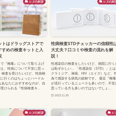
レスの妊活
レスの妊
ットはドラッグストアで
性病検査STDチェッカーの信頼性
すすめの検査キットと入
大丈夫？口コミや検査の流れを解
説
説！
スで『梅毒』について取り上げ
性感染症の検査をしたいけど、病院に行く
増え、性病について不安に思っ
は恥ずかしい... 「性感染症（STD）」と
 検査を受けたいけど、性病検
クラミジア、淋病、HIV（エイズ）など、
院に行くのはちょっとハードル
為で感染する病気の総称です。 最近『梅
なあなたにおすすめなのが、自
が流行っているニュースも多いので、不安
受けられる『性病検査キ...
思っている方も多いのではないでしょ...
2023.11.30
レスの妊活
レ