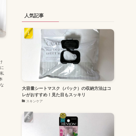
人気記事
け
うに
、私
本
てな
大容量シートマスク（パック）の収納方法はコ
レがおすすめ！見た目もスッキリ
スキンケア