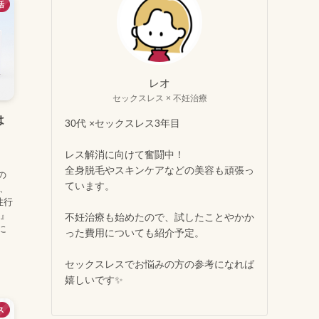
活
レオ
セックスレス × 不妊治療
は
30代 ×セックスレス3年目
レス解消に向けて奮闘中！
全身脱毛やスキンケアなどの美容も頑張っ
の
ています。
は、
性行
毒』
不妊治療も始めたので、試したことやかか
に
った費用についても紹介予定。
セックスレスでお悩みの方の参考になれば
嬉しいです✨
ス