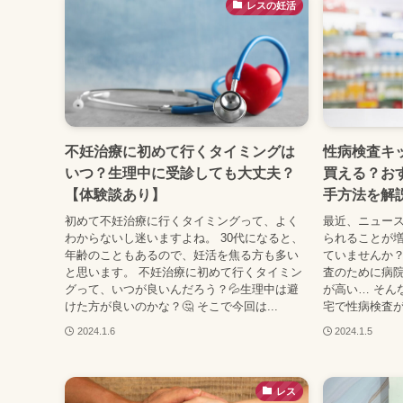
レスの妊活
不妊治療に初めて行くタイミングは
性病検査キ
いつ？生理中に受診しても大丈夫？
買える？お
【体験談あり】
手方法を解
初めて不妊治療に行くタイミングって、よく
最近、ニュー
わからないし迷いますよね。 30代になると、
られることが
年齢のこともあるので、妊活を焦る方も多い
ていませんか？
と思います。 不妊治療に初めて行くタイミン
査のために病
グって、いつが良いんだろう？💦生理中は避
が高い… そん
けた方が良いのかな？🤔 そこで今回は...
宅で性病検査が
2024.1.6
2024.1.5
レス