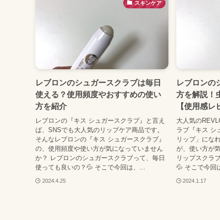
スキンケア
レブロンのシュガースクラブは毎日
レブロンの
使える？使用頻度やおすすめの使い
方を解説！
方を紹介
【使用感レ
レブロンの『キス シュガースクラブ』と言え
大人気のREV
ば、SNSでも大人気のリップケア商品です。
ラブ『キス シ
そんなレブロンの『キス シュガースクラブ』
リップ」にな
の、使用頻度や使い方が気になっていません
が、使い方が気
か？ レブロンのシュガースクラブって、毎日
リップスクラブ
使っても良いの？💦 そこで今回は、...
💦 そこで今回
2024.4.25
2024.1.17